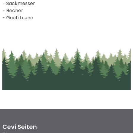
- Sackmesser
- Becher
- Gueti Luune
Main
Cevi Seiten