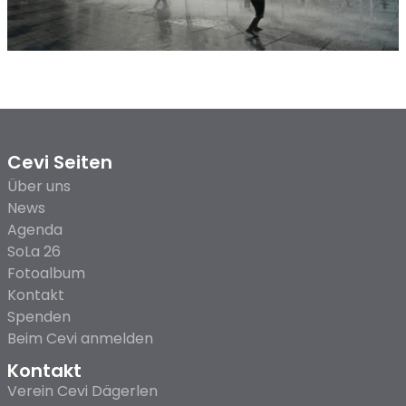
Main
Cevi Seiten
navigation
Über uns
(Footer)
News
Agenda
SoLa 26
Fotoalbum
Kontakt
Spenden
Beim Cevi anmelden
Kontakt
Verein Cevi Dägerlen